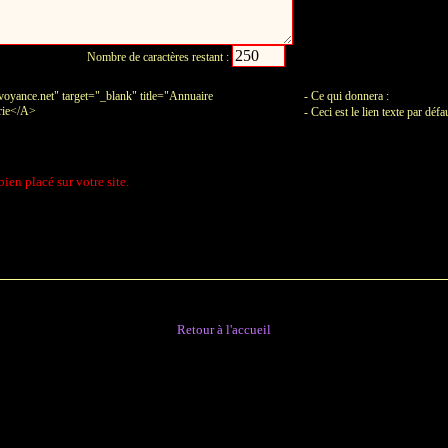
Nombre de caractères restant :
Annuaire
oyance.net" target="_blank" title="Annuaire
- Ce qui donnera :
erie</A>
- Ceci est le lien texte par déf
bien placé sur votre site.
Retour à l'accueil