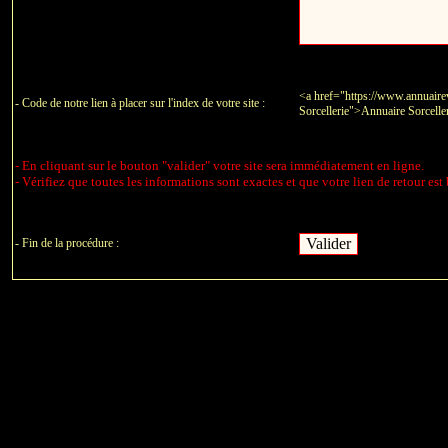
<a href="https://www.annuairev
- Code de notre lien à placer sur l'index de votre site :
Sorcellerie">Annuaire Sorcell
- En cliquant sur le bouton "valider" votre site sera immédiatement en ligne.
- Vérifiez que toutes les informations sont exactes et que votre lien de retour est 
- Fin de la procédure :