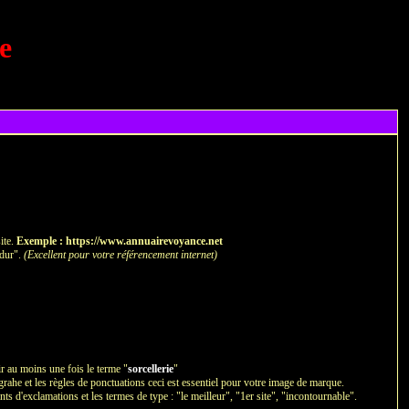
ie
ite.
Exemple : https://www.annuairevoyance.net
 dur".
(Excellent pour votre référencement internet)
ir au moins une fois le terme "
sorcellerie
"
ograhe et les règles de ponctuations ceci est essentiel pour votre image de marque.
nts d'exclamations et les termes de type : "le meilleur", "1er site", "incontournable".