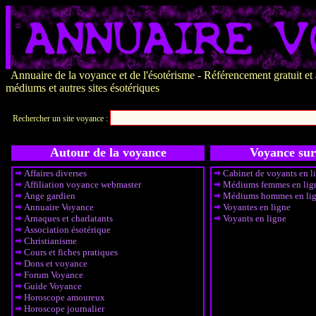
Annuaire de la voyance et de l'ésotérisme - Référencement gratuit et a
médiums et autres sites ésotériques
Rechercher un site voyance :
Autour de la voyance
Voyance sur
Affaires diverses
Cabinet de voyants en l
Affiliation voyance webmaster
Médiums femmes en lig
Ange gardien
Médiums hommes en li
Annuaire Voyance
Voyantes en ligne
Arnaques et charlatants
Voyants en ligne
Association ésotérique
Christianisme
Cours et fiches pratiques
Dons et voyance
Forum Voyance
Guide Voyance
Horoscope amoureux
Horoscope journalier