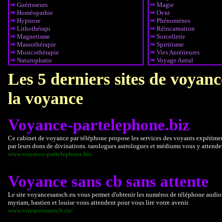
Guérisseurs
Magie
Homéopathie
Ovni
Hypnose
Phénomènes
Lithothérapi
Réincarnation
Magnetisme
Sorcellerie
Massothérapie
Spiritisme
Musicothérapie
Vies Antérieures
Naturophatie
Voyage Astral
Les 5 derniers sites de voyanc
la voyance
Voyance-partelephone.biz
Ce cabinet de voyance par téléphone propose les services des voyants expériment
par leurs dons de divinations. tarologues astrologues et médiums vous y attende
www.voyance-partelephone.biz
Voyance sans cb sans attente
Le site voyancesanscb.eu vous permet d'obtenir les numéros de téléphone audiot
myriam, bastien et louise vous attendent pour vous lire votre avenir.
www.voyancesanscb.eu/