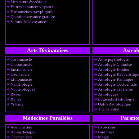
Littérature ésotérique
Petites annonces voyance
Phénomènes inexpliqués
Question voyance gratuite
Salons de la voyance
Arts Divinatoires
Astrol
Cartomancie
Astro psychologie
Chiromancie
Astrologie Chinoise
Encromancie
Astrologie Hindou
Géomancie
Astrologie Kabbalistiqu
Lithomancie
Astrologie Karmique
Numérologie
Astrologie Occidentale
Numérologues
Astrologie Tibétaine
Rêves
Astrologues
Runes
Logiciels d'astrologie
Yi King
Outils Astrologique
Théme astral
Médecines Parallèles
Parano
Acupuncture
Exorcisme
Aromathérapie
Fantômes
Chamanisme
Magie